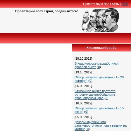
Приветствую Вас
Гость
|
RSS
Пролетарии всех стран, соединяйтесь!
Классовая борьба
[19.10.2012]
В Красноярске медработники
провели пикет
(
0
)
[19.10.2012]
Обзор рабочего движения (1 - 20
октября)
(
0
)
[06.09.2012]
Стихийную акцию протеста
устроили дальнобойщики в
Красноярском крае
(
0
)
[16.06.2012]
Обзор рабочего движения (1 - 15
июня)
(
0
)
[05.06.2012]
Докеры крупнейшего
дальневосточного порта вышли на
митинг
(
0
)