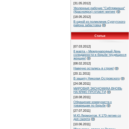
[31.05.2012]
Уволенные рабочие "Сибтяжмаша"
(Красноярск) готовят митинг
(
0
)
[18.05.2012]
В одной из поликлиник Сургутского
района забастовка
(
0
)
Статьи
[07.03.2012]
8 марта – Международный День
солидарности в борьбе трудящихся
женщин!
(
0
)
[08.02.2012]
Навечно остались в строю!
(
0
)
[20.11.2011]
В защиту Николая Островского
(
0
)
[24.08.2011]
МИРОВАЯ ЭКОНОМИКА ВНОВЬ
НА КРАЮ ПРОПАСТИ
(
0
)
[18.08.2011]
Обращение коммуниста к
товарищам по борьбе
(
0
)
[27.07.2011]
М.Ю.Лермонтов. К 170-летию со
дня смерти
(
0
)
[10.06.2011]