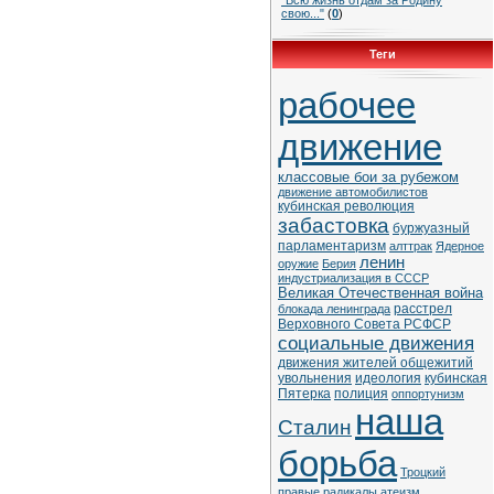
"Всю жизнь отдам за Родину
свою..."
(
0
)
Теги
рабочее
движение
классовые бои за рубежом
движение автомобилистов
кубинская революция
забастовка
буржуазный
парламентаризм
алттрак
Ядерное
ленин
оружие
Берия
индустриализация в СССР
Великая Отечественная война
расстрел
блокада ленинграда
Верховного Совета РСФСР
социальные движения
движения жителей общежитий
увольнения
идеология
кубинская
Пятерка
полиция
оппортунизм
наша
Сталин
борьба
Троцкий
правые радикалы
атеизм