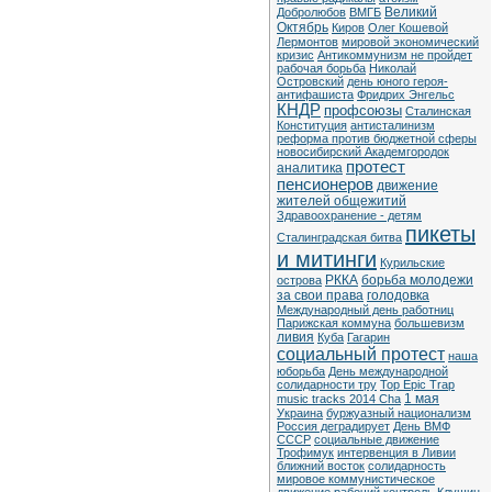
Великий
Добролюбов
ВМГБ
Октябрь
Киров
Олег Кошевой
Лермонтов
мировой экономический
кризис
Антикоммунизм не пройдет
рабочая борьба
Николай
Островский
день юного героя-
антифашиста
Фридрих Энгельс
КНДР
профсоюзы
Сталинская
Конституция
антисталинизм
реформа против бюджетной сферы
новосибирский Академгородок
протест
аналитика
пенсионеров
движение
жителей общежитий
Здравоохранение - детям
пикеты
Сталинградская битва
и митинги
Курильские
РККА
борьба молодежи
острова
за свои права
голодовка
Международный день работниц
Парижская коммуна
большевизм
ливия
Куба
Гагарин
социальный протест
наша
юборьба
День международной
солидарности тру
Top Epic Trap
1 мая
music tracks 2014 Cha
Украина
буржуазный национализм
Россия деградирует
День ВМФ
СССР
социальные движение
Трофимук
интервенция в Ливии
ближний восток
солидарность
мировое коммунистическое