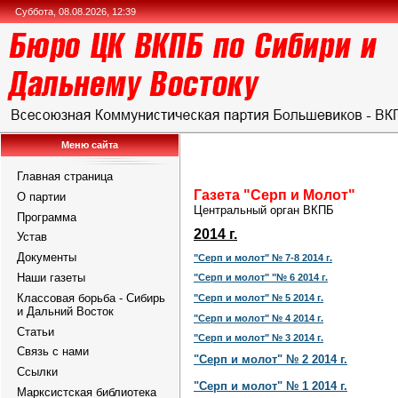
Суббота, 08.08.2026, 12:39
Меню сайта
Главная страница
Газета "Серп и Молот"
О партии
Центральный орган ВКПБ
Программа
2014 г.
Устав
Документы
"Серп и молот" № 7-8 2014 г.
Наши газеты
"Серп и молот" "№ 6 2014 г.
Классовая борьба - Сибирь
"Серп и молот" № 5 2014 г.
и Дальний Восток
"Серп и молот" № 4 2014 г.
Статьи
"Серп и молот" № 3 2014 г.
Связь с нами
"Серп и молот" № 2 2014 г.
Ссылки
"Серп и молот" № 1 2014 г.
Марксистская библиотека